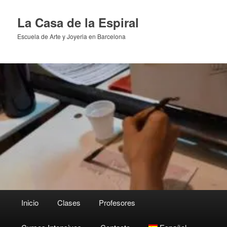
Ir
al
La Casa de la Espiral
contenido
Escuela de Arte y Joyeria en Barcelona
principal
Menú
Inicio
Clases
Profesores
principal