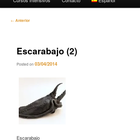
Cursos Intensivos
Contacto
Español
Navegación
←
Anterior
de
entradas
Escarabajo (2)
03/04/2014
Posted on
Escarabajo