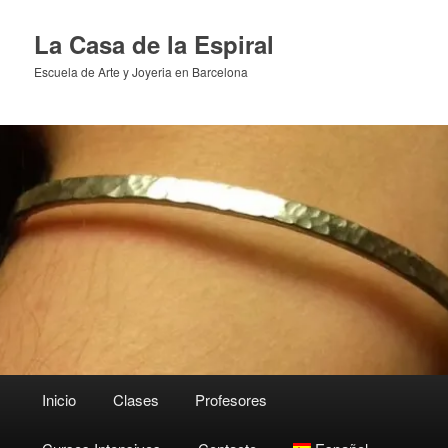
Ir
al
La Casa de la Espiral
contenido
Escuela de Arte y Joyeria en Barcelona
principal
Menú
Inicio
Clases
Profesores
principal