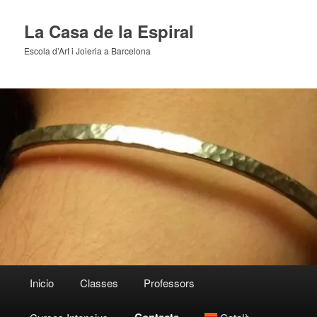
Skip
to
La Casa de la Espiral
primary
Escola d’Art i Joieria a Barcelona
content
Main
Inicio
Classes
Professors
menu
Contacte