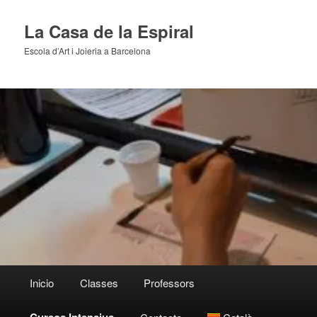
Skip
to
La Casa de la Espiral
primary
Escola d’Art i Joieria a Barcelona
content
Main
Inicio
Classes
Professors
menu
Cursos Intensius