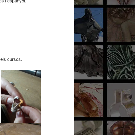
ès i espanyol.
dels cursos.