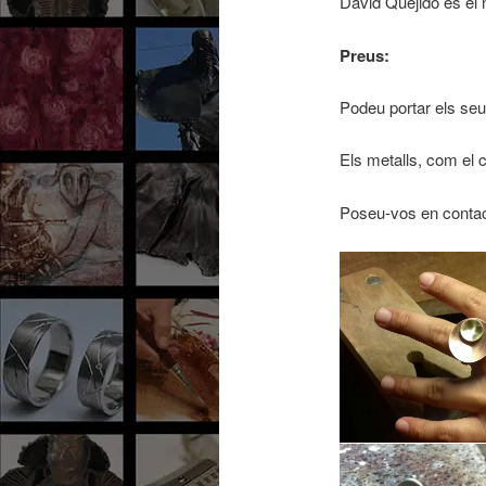
David Quejido és el n
Preus:
Podeu portar els seu
Els metalls, com el c
Poseu-vos en contact