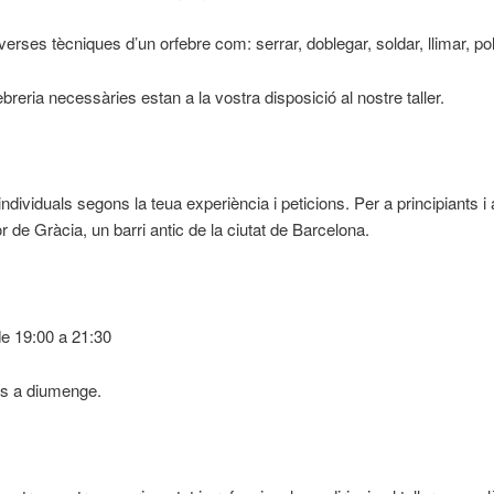
rses tècniques d’un orfebre com: serrar, doblegar, soldar, llimar, poli
ebreria necessàries estan a la vostra disposició al nostre taller.
individuals segons la teua experiència i peticions. Per a principiants i
cor de Gràcia, un barri antic de la ciutat de Barcelona.
e 19:00 a 21:30
es a diumenge.