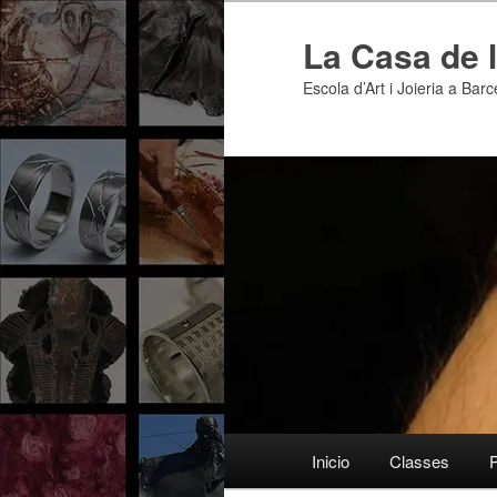
Skip
to
La Casa de l
primary
Escola d’Art i Joieria a Bar
content
Main
Inicio
Classes
menu