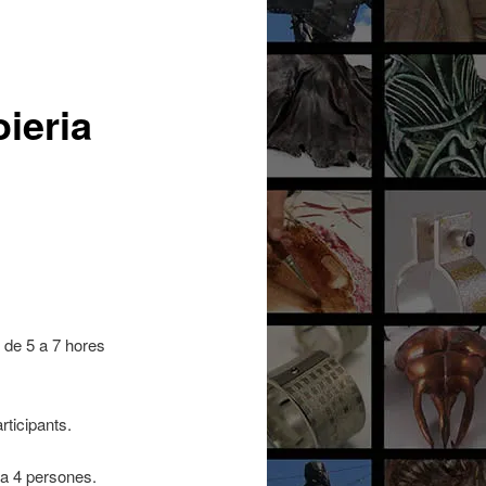
ieria
t de 5 a 7 hores
rticipants.
t a 4 persones.