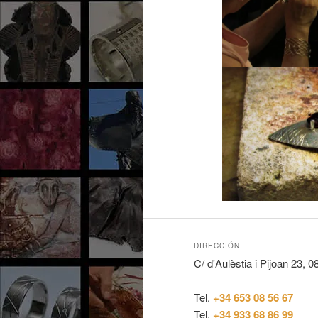
DIRECCIÓN
C/ d'Aulèstia i Pijoan 23, 
Tel.
+34 653 08 56 67
Tel.
+34 933 68 86 99