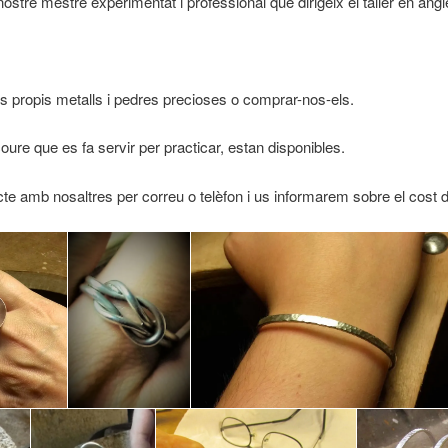
ostre mestre experimentat i professional que dirigeix el taller en angl
s propis metalls i pedres precioses o comprar-nos-els.
oure que es fa servir per practicar, estan disponibles.
e amb nosaltres per correu o telèfon i us informarem sobre el cost 